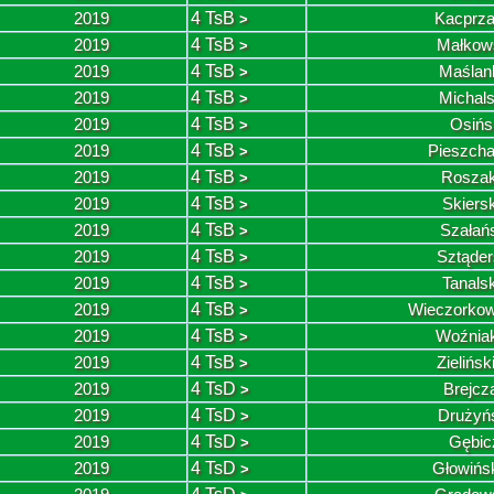
2019
4 TsB
Kacprz
>
2019
4 TsB
Małkow
>
2019
4 TsB
Maślan
>
2019
4 TsB
Michals
>
2019
4 TsB
Osińs
>
2019
4 TsB
Pieszcha
>
2019
4 TsB
Rosza
>
2019
4 TsB
Skiers
>
2019
4 TsB
Szałań
>
2019
4 TsB
Sztąder
>
2019
4 TsB
Tanals
>
2019
4 TsB
Wieczorkow
>
2019
4 TsB
Woźnia
>
2019
4 TsB
Zielińs
>
2019
4 TsD
Brejcz
>
2019
4 TsD
Drużyńs
>
2019
4 TsD
Gębic
>
2019
4 TsD
Głowińs
>