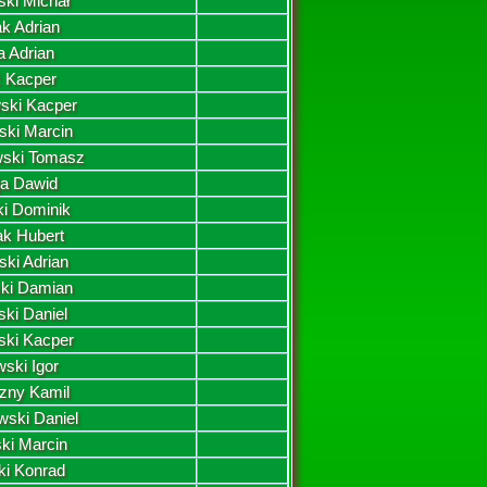
ki Michał
k Adrian
a Adrian
 Kacper
ski Kacper
ki Marcin
ski Tomasz
ja Dawid
i Dominik
ak Hubert
ski Adrian
ki Damian
ki Daniel
ski Kacper
ski Igor
zny Kamil
ski Daniel
ki Marcin
ki Konrad