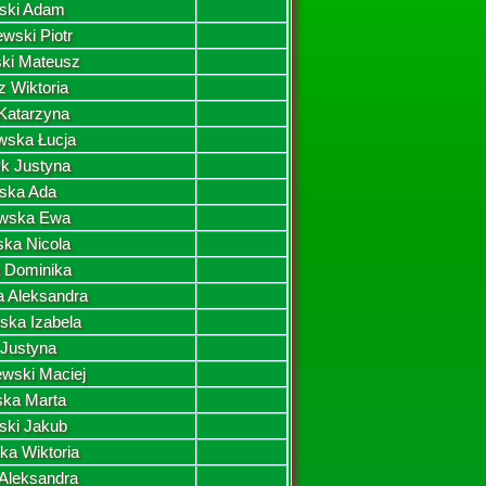
ski Adam
wski Piotr
ki Mateusz
 Wiktoria
Katarzyna
wska Łucja
k Justyna
lska Ada
owska Ewa
ka Nicola
 Dominika
 Aleksandra
ska Izabela
 Justyna
wski Maciej
ka Marta
ski Jakub
a Wiktoria
Aleksandra