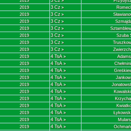
2019
3 Cz
Przybysz
>
2019
3 Cz
Romeck
>
2019
3 Cz
Sławiano
>
2019
3 Cz
Szmajd
>
2019
3 Cz
Sztamblew
>
2019
3 Cz
Szuba 
>
2019
3 Cz
Truszkow
>
2019
3 Cz
Zwierzch
>
2019
4 TsA
Adamsk
>
2019
4 TsA
Chełmin
>
2019
4 TsA
Greśkie
>
2019
4 TsA
Jankow
>
2019
4 TsA
Jonatows
>
2019
4 TsA
Kowalski
>
2019
4 TsA
Krzycha
>
2019
4 TsA
Kwiatko
>
2019
4 TsA
Łykowski
>
2019
4 TsA
Mulars
>
2019
4 TsA
Ochmańs
>