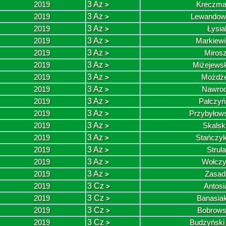
2019
3 Az
Kreczma
>
2019
3 Az
Lewandow
>
2019
3 Az
Łysi
>
2019
3 Az
Markiew
>
2019
3 Az
Miros
>
2019
3 Az
Miżejewsk
>
2019
3 Az
Możdże
>
2019
3 Az
Nawroc
>
2019
3 Az
Pałczyń
>
2019
3 Az
Przybyłows
>
2019
3 Az
Skalsk
>
2019
3 Az
Stańczyk
>
2019
3 Az
Strul
>
2019
3 Az
Wołczy
>
2019
3 Az
Zasad
>
2019
3 Cz
Antos
>
2019
3 Cz
Banasia
>
2019
3 Cz
Bobrows
>
2019
3 Cz
Budzyński
>