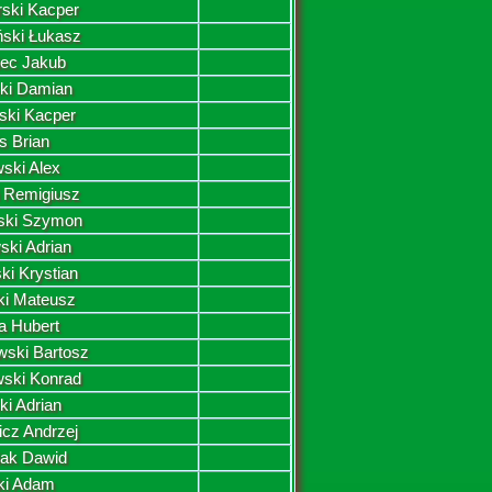
rski Kacper
ski Łukasz
iec Jakub
ki Damian
ski Kacper
is Brian
ski Alex
i Remigiusz
ski Szymon
ski Adrian
ki Krystian
ki Mateusz
a Hubert
ski Bartosz
ski Konrad
ki Adrian
icz Andrzej
iak Dawid
ki Adam