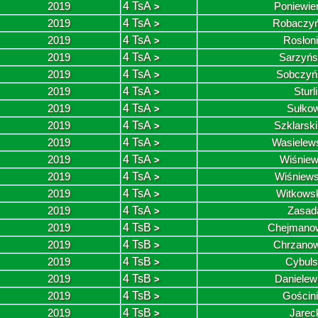
2019
4 TsA
Poniewie
>
2019
4 TsA
Robaczyń
>
2019
4 TsA
Rosłon
>
2019
4 TsA
Sarzyńs
>
2019
4 TsA
Sobczyń
>
2019
4 TsA
Sturl
>
2019
4 TsA
Sułkow
>
2019
4 TsA
Szklarsk
>
2019
4 TsA
Wasielew
>
2019
4 TsA
Wiśniew
>
2019
4 TsA
Wiśniews
>
2019
4 TsA
Witkows
>
2019
4 TsA
Zasad
>
2019
4 TsB
Chejmanow
>
2019
4 TsB
Chrzanow
>
2019
4 TsB
Cybuls
>
2019
4 TsB
Danielew
>
2019
4 TsB
Gościn
>
2019
4 TsB
Jarec
>