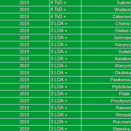
2019
4 TsD
Sujkow
>
2019
4 TsD
Wudarze
>
2019
4 TsD
Zaborows
>
2019
3 LOA
Chomicz
>
2019
3 LOA
Glabas 
>
2019
3 LOA
Jędrzeje
>
2019
3 LOA
Kacprzy
>
2019
3 LOA
Kubie
>
2019
3 LOA
Kwiatk
>
2019
3 LOA
Marzyńs
>
2019
3 LOA
Okólska
>
2019
3 LOA
Pawłowska
>
2019
3 LOA
Pędzikow
>
2019
3 LOA
Polak
>
2019
3 LOA
Przybysze
>
2019
3 LOA
Rakows
>
2019
3 LOA
Rempal
>
2019
3 LOA
Ruczewsk
>
2019
3 LOA
Stawska 
>