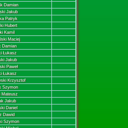
ak Damian
ski Jakub
ka Patryk
ki Hubert
ki Kamil
lski Maciej
k Damian
ki Łukasz
ski Jakub
ski Paweł
ki Łukasz
ski Krzysztof
k Szymon
ki Mateusz
ak Jakub
ki Daniel
z Dawid
ki Szymon