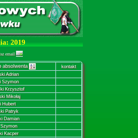
a: 2019
isz email
o absolwenta
kontakt
ki Adrian
ki Szymon
ki Krzysztof
ki Mikołaj
i Hubert
ki Patryk
ki Damian
 Szymon
ki Kacper