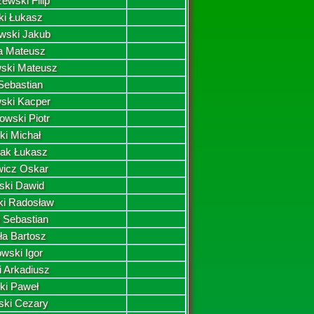
ewski Filip
i Łukasz
wski Jakub
a Mateusz
ski Mateusz
Sebastian
ski Kacper
owski Piotr
i Michał
iak Łukasz
wicz Oskar
ski Dawid
ki Radosław
 Sebastian
ła Bartosz
wski Igor
 Arkadiusz
ki Paweł
ki Cezary