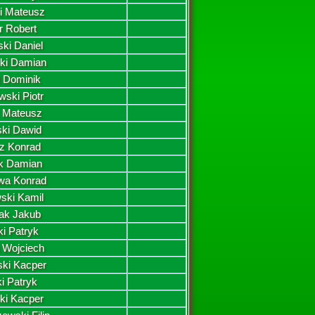
i Mateusz
r Robert
ski Daniel
ki Damian
t Dominik
wski Piotr
 Mateusz
ski Dawid
z Konrad
k Damian
wa Konrad
ski Kamil
ak Jakub
i Patryk
 Wojciech
ski Kacper
ki Patryk
ki Kacper