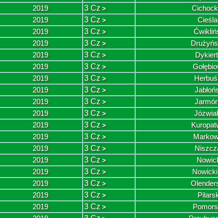
2019
3 Cz
Cichock
>
2019
3 Cz
Cieśla
>
2019
3 Cz
Ćwikliń
>
2019
3 Cz
Drużyńs
>
2019
3 Cz
Dykier
>
2019
3 Cz
Gołębio
>
2019
3 Cz
Herbuś
>
2019
3 Cz
Jabłoń
>
2019
3 Cz
Jarmór
>
2019
3 Cz
Józwia
>
2019
3 Cz
Kuropat
>
2019
3 Cz
Markow
>
2019
3 Cz
Niszcz
>
2019
3 Cz
Nowick
>
2019
3 Cz
Nowicki
>
2019
3 Cz
Olender
>
2019
3 Cz
Pilars
>
2019
3 Cz
Pomors
>