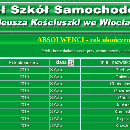
ABSOLWENCI - rok ukończeni
Jeżeli chcesz dodać kontakt przy swoim nazwisku nap
klasa
Imię i nazwisk
Rok ukończenia
2019
3 Az
Bachors
>
2019
3 Az
Calińs
>
2019
3 Az
Chabasińs
>
2019
3 Az
Gawrońs
>
2019
3 Az
Górsk
>
2019
3 Az
Jabłońs
>
2019
3 Az
Kamińs
>
2019
3 Az
Kepke
>
2019
3 Az
Kowals
>