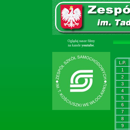
Oglądaj nasze filmy
na kanele
youtube
.
L.P.
1
2
3
4
5
6
7
8
9