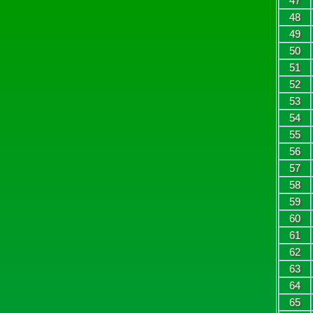
47
48
49
50
51
52
53
54
55
56
57
58
59
60
61
62
63
64
65