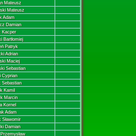
n Mateusz
ski Mateusz
ak Adam
icz Damian
z Kacper
i Bartłomiej
ń Patryk
ki Adrian
ski Maciej
ki Sebastian
i Cyprian
 Sebastian
ak Kamil
k Marcin
a Kornel
iak Adam
k Sławomir
ki Damian
 Przemysław