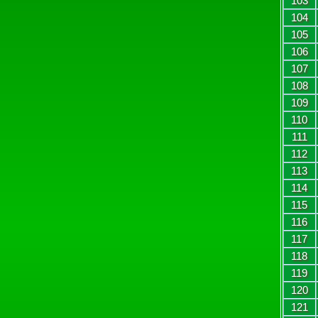
103
104
105
106
107
108
109
110
111
112
113
114
115
116
117
118
119
120
121