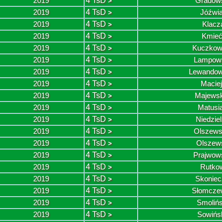
2019
4 TsD
Gradows
>
2019
4 TsD
Jóźwia
>
2019
4 TsD
Klacz
>
2019
4 TsD
Kmieć
>
2019
4 TsD
Kuczkow
>
2019
4 TsD
Lampows
>
2019
4 TsD
Lewandow
>
2019
4 TsD
Macie
>
2019
4 TsD
Majewsk
>
2019
4 TsD
Matusi
>
2019
4 TsD
Niedziel
>
2019
4 TsD
Olszews
>
2019
4 TsD
Olszews
>
2019
4 TsD
Prajwow
>
2019
4 TsD
Rutkow
>
2019
4 TsD
Skoniec
>
2019
4 TsD
Słomczew
>
2019
4 TsD
Smolińs
>
2019
4 TsD
Sowińs
>